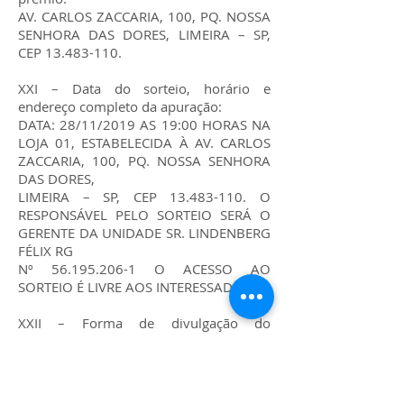
AV. CARLOS ZACCARIA, 100, PQ. NOSSA
SENHORA DAS DORES, LIMEIRA – SP,
CEP
13.483-110
.
XXI – Data do sorteio, horário e
endereço completo da apuração:
DATA: 28/11/2019 AS 19:00 HORAS NA
LOJA 01, ESTABELECIDA À AV. CARLOS
ZACCARIA, 100, PQ. NOSSA SENHORA
DAS DORES,
LIMEIRA – SP, CEP
13.483-110
. O
RESPONSÁVEL PELO SORTEIO SERÁ O
GERENTE DA UNIDADE SR. LINDENBERG
FÉLIX RG
Nº
56.195.206-1
O ACESSO AO
SORTEIO É LIVRE AOS INTERESSADOS.
XXII – Forma de divulgação do
resultado, notificação do contemplado e
entrega do prêmio:
A DIVULGAÇÃO DO CONTEMPLADO
SERÁ FEITA ATRAVÉS DO SITE