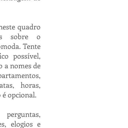
 neste quadro
es sobre o
omoda. Tente
co possível,
ão a nomes de
rtamentos,
datas, horas,
o é opcional.
perguntas,
s, elogios e