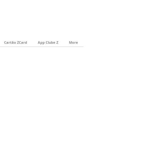
Cartão ZCard
App Clube Z
More