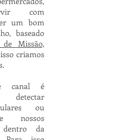
rmercados,
ervir com
ecer um bom
lho, baseado
a de Missão,
 isso criamos
s.
te canal é
 detectar
ulares ou
de nossos
dentro da
 Para isso