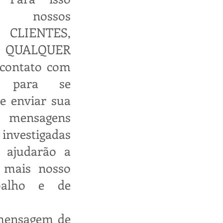
 nossos
 CLIENTES,
 QUALQUER
contato com
s, para se
e enviar sua
s mensagens
investigadas
s ajudarão a
 mais nosso
balho e de
mensagem de