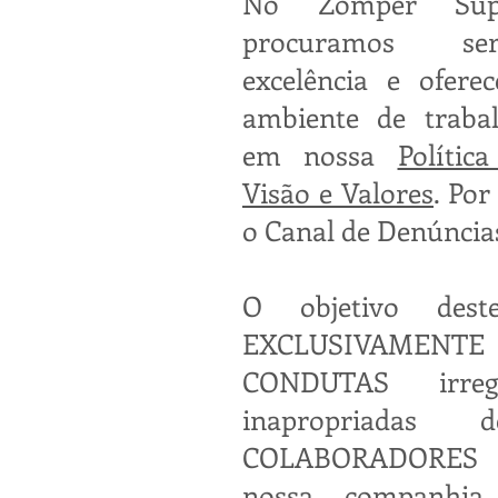
No Zomper Supe
procuramos s
excelência e ofer
ambiente de traba
em nossa
Polític
Visão e Valores
. Por
o Canal de Denúncia
O objetivo des
EXCLUSIVAMENTE
CONDUTAS irreg
inapropriadas 
COLABORADORES 
nossa companhia.