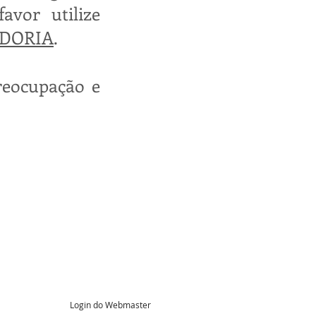
avor utilize
DORIA
.
reocupação e
Login do Webmaster
o TI
Zomper Superm