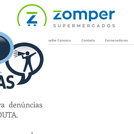
tas
Convênios
Trabalhe Conosco
Contato
Fornecedores
ra denúncias
DUTA.